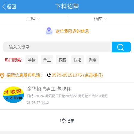
下料招聘
返回
工种
地区
定位我附近的信息
热门搜索:
学徒
普工
客服
快递
淘宝
招聘信息发布电话：
0579-85151375 (点击拨打)
金华招聘男工 包吃住
日结220-246元汽配厂日结20/时220元月结21/时231元月
26-07-27
阅12
1条记录